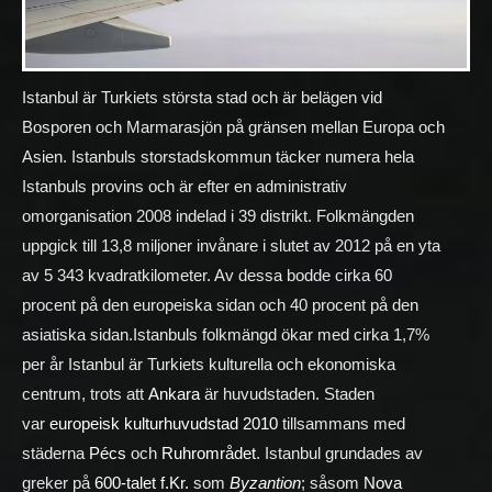
Istanbul är Turkiets största stad och är belägen vid
Bosporen och Marmarasjön på gränsen mellan Europa och
Asien. Istanbuls storstadskommun täcker numera hela
Istanbuls provins och är efter en administrativ
omorganisation 2008 indelad i 39 distrikt. Folkmängden
uppgick till 13,8 miljoner invånare i slutet av 2012 på en yta
av 5 343 kvadratkilometer. Av dessa bodde cirka 60
procent på den europeiska sidan och 40 procent på den
asiatiska sidan.Istanbuls folkmängd ökar med cirka 1,7%
per år Istanbul är Turkiets kulturella och ekonomiska
centrum, trots att
Ankara
är huvudstaden. Staden
var
europeisk kulturhuvudstad
2010
tillsammans med
städerna
Pécs
och
Ruhrområdet
. Istanbul grundades av
greker på
600-talet f.Kr.
som
Byzantion
; såsom
Nova