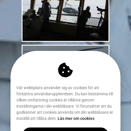
Vår webbplats använder sig av cookies för att
förbättra användarupplevelsen. Du kan bestämma till
vilken omfattning cookies är tillåtna genom
inställningarna i din webbläsare. Vi förutsätter att du
godkänner att cookies används om din webbläsare är
inställd att tillåta dem.
Läs mer om cookies