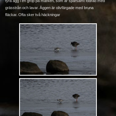
fyra ägg i en grop på marken, som är sparsamt fodrad med
grässtrån och lavar. Äggen är olivfärgade med bruna
fläckar. Ofta sker två häckningar