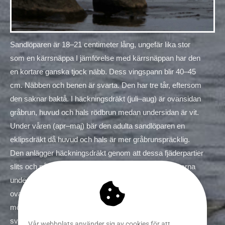
Sandlöparen är 18–21 centimeter lång, ungefär lika stor
som en kärrsnäppa I jämförelse med kärrsnäppan har den
en kortare ganska tjock näbb. Dess vingspann blir 40–45
cm. Näbben och benen är svarta. Den har tre tår, eftersom
den saknar baktå. I häckningsdräkt (juli–aug) är ovansidan
gråbrun, huvud och hals rödbrun medan undersidan är vit.
Under våren (apr–maj) bär den adulta sandlöparen en
eklipsdräkt då huvud och hals är mer gråbrunspräcklig.
Den anlägger häckningsdräkt genom att dessa fjäderpartier
slits och på så sätt avslöjar de starkare färgade fjädrarna
under. I adult vinterdräkt är den mycket ljus, med ljusgrå
ovansida och hjässa, vitt ansikte och undersida och en
mörkare grå fläck på skuldran. Den juvenila fågeln är
svartvit och har en mycket mer kontrastrik dräkt än den
Vår webbplats använder sig av cookies för att