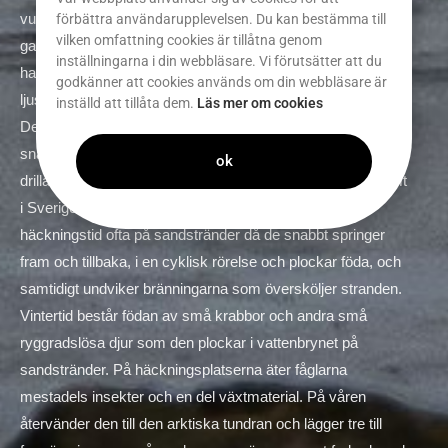
vuxna fågeln. Ovansidan av vingen är till mönster och färg
förbättra användarupplevelsen. Du kan bestämma till
vilken omfattning cookies är tillåtna genom
ganska lik kärrsnäppans i svart och vitt, men sandlöparen
inställningarna i din webbläsare. Vi förutsätter att du
har ett bredare vitt vingband och närmast kroppen är vingen
godkänner att cookies används om din webbläsare är
ljusgrå till skillnad från kärrsnäppans mer gråbruna nyans.
inställd att tillåta dem.
Läs mer om cookies
De mittersta stjärtpennorna är svarta. Flyktlätet är ett
snärtigt ”plitt”,medan spellätet beskrivs som komplext med
ok
drillande och kväkande ljud Sandlöparen visar sig sparsamt
i Sverige under flyttningen. Sandlöparen ses utanför
häckningstid ofta på sandstränder då de snabbt springer
fram och tillbaka, i en cyklisk rörelse och plockar föda, och
samtidigt undviker bränningarna som översköljer stranden.
Vintertid består födan av små krabbor och andra små
ryggradslösa djur som den plockar i vattenbrynet på
sandstränder. På häckningsplatserna äter fåglarna
mestadels insekter och en del växtmaterial. På våren
återvänder den till den arktiska tundran och lägger tre till