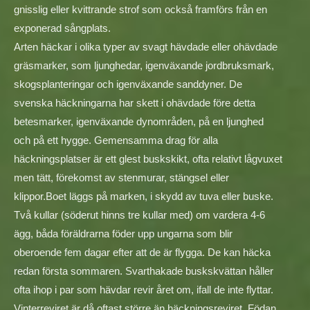
gnisslig eller kvittrande strof som också framförs från en
exponerad sångplats.
Arten häckar i olika typer av svagt hävdade eller ohävdade
gräsmarker, som ljunghedar, igenväxande jordbruksmark,
skogsplanteringar och igenväxande sanddyner. De
svenska häckningarna har skett i ohävdade före detta
betesmarker, igenväxande dynområden, på en ljunghed
och på ett hygge. Gemensamma drag för alla
häckningsplatser är ett glest buskskikt, ofta relativt lågvuxet
men tätt, förekomst av stenmurar, stängsel eller
klippor.Boet läggs på marken, i skydd av tuva eller buske.
Två kullar (söderut hinns tre kullar med) om vardera 4-6
ägg, båda föräldrarna föder upp ungarna som blir
oberoende fem dagar efter att de är flygga. De kan häcka
redan första sommaren. Svarthakade buskskvättan håller
ofta ihop i par som hävdar revir året om, ifall de inte flyttar.
Vinterreviret är då oftast större än häckningsreviret. Födan