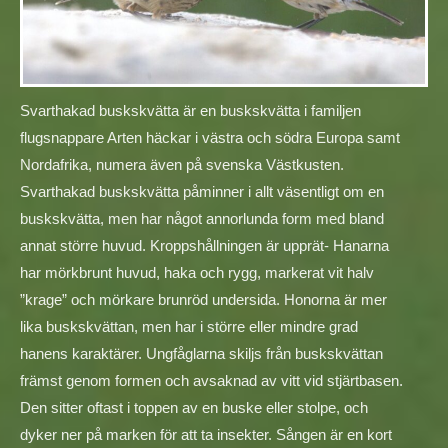
Svarthakad buskskvätta är en buskskvätta i familjen
flugsnappare Arten häckar i västra och södra Europa samt
Nordafrika, numera även på svenska Västkusten.
Svarthakad buskskvätta påminner i allt väsentligt om en
buskskvätta, men har något annorlunda form med bland
annat större huvud. Kroppshållningen är upprät- Hanarna
har mörkbrunt huvud, haka och rygg, markerat vit halv
”krage” och mörkare brunröd undersida. Honorna är mer
lika buskskvättan, men har i större eller mindre grad
hanens karaktärer. Ungfåglarna skiljs från buskskvättan
främst genom formen och avsaknad av vitt vid stjärtbasen.
Den sitter oftast i toppen av en buske eller stolpe, och
dyker ner på marken för att ta insekter. Sången är en kort