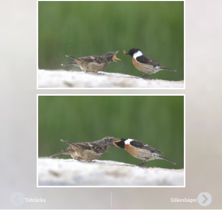
Tofslärka
Silkeshäger