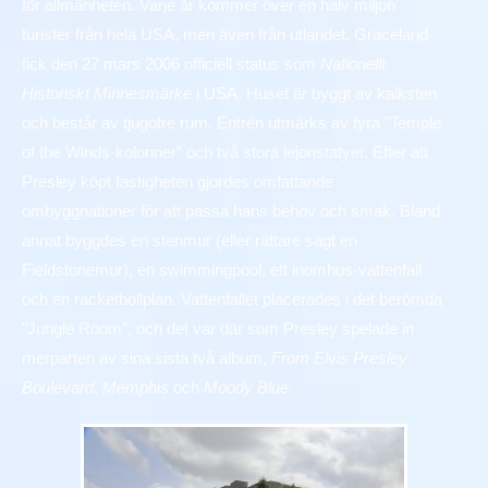
för allmänheten. Varje år kommer över en halv miljon
turister från hela USA, men även från utlandet. Graceland
fick den
27 mars
2006
officiell status som
Nationellt
Historiskt Minnesmärke
i
USA
. Huset är byggt av kalksten
och består av tjugotre rum. Entrén utmärks av fyra ”Temple
of the Winds-kolonner” och två stora lejonstatyer. Efter att
Presley köpt fastigheten gjordes omfattande
ombyggnationer för att passa hans behov och smak. Bland
annat byggdes en stenmur (eller rättare sagt en
Fieldstonemur), en swimmingpool, ett inomhus-vattenfall
och en racketbollplan. Vattenfallet placerades i det berömda
”Jungle Room”, och det var där som Presley spelade in
merparten av sina sista två album,
From Elvis Presley
Boulevard
,
Memphis
och
Moody Blue
.