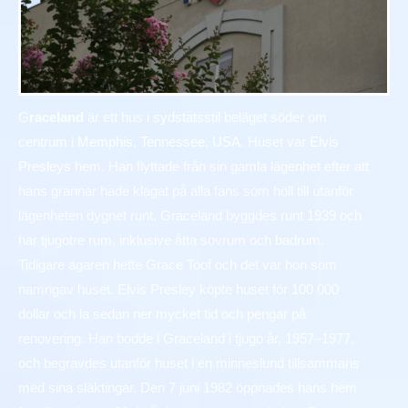
G
raceland
är ett hus i
sydstatsstil
beläget söder om
centrum i
Memphis
,
Tennessee
,
USA
. Huset var
Elvis
Presleys
hem. Han flyttade från sin gamla lägenhet efter att
hans grannar hade klagat på alla fans som höll till utanför
lägenheten dygnet runt. Graceland byggdes runt 1939 och
har tjugotre rum, inklusive åtta sovrum och badrum.
Tidigare ägaren hette Grace Toof och det var hon som
namngav huset. Elvis Presley köpte huset för 100 000
dollar och la sedan ner mycket tid och pengar på
renovering. Han bodde i Graceland i tjugo år, 1957–1977,
och begravdes utanför huset i en minneslund tillsammans
med sina släktingar. Den 7 juni 1982 öppnades hans hem