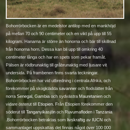
Bohorrörbocken är en medelstor antilop med en mankhöjd
på mellan 70 och 90 centimeter och en vikt på upp till 55
kilogram. Hanarna är större än honorna och bär till skillnad
från honorna horn. Dessa kan bli upp till omkring 40
centimeter långa och har en spets som pekar framåt.
Pälsen är rödbrunaktig till gråbrunaktig med ljusare vit
undersida. På frambenen finns svarta teckningar.
Bohorrörbocken har vid utbredning i centrala Afrika, och
förekommer på skogklädda
savanner
och flodslätter från
norra
Senegal
,
Gambia
och sydvästra
Mauretanien
och
vidare österut till
Etiopien
. Från Etiopien förekommer den
söderut till
Tanganyikasjön
och
Ruvumafloden
i
Tanzania
.Bohorrörbocken betraktas som
livskraftig
av
IUCN
och
sammantaget uppskattas det finnas något över 100 000