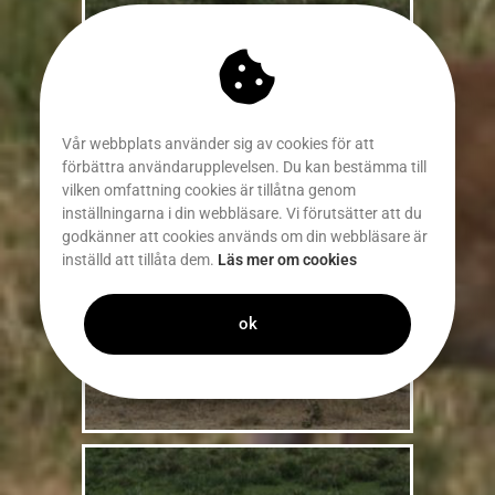
Vår webbplats använder sig av cookies för att
förbättra användarupplevelsen. Du kan bestämma till
vilken omfattning cookies är tillåtna genom
inställningarna i din webbläsare. Vi förutsätter att du
godkänner att cookies används om din webbläsare är
inställd att tillåta dem.
Läs mer om cookies
ok