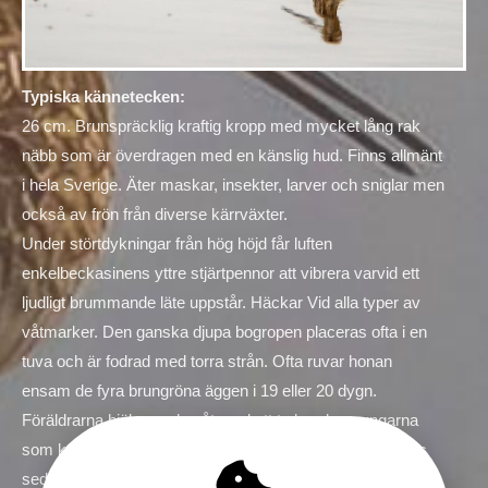
Typiska kännetecken:
26 cm. Brunspräcklig kraftig kropp med mycket lång rak
näbb som är överdragen med en känslig hud. Finns allmänt
i hela Sverige. Äter maskar, insekter, larver och sniglar men
också av frön från diverse kärrväxter.
Under störtdykningar från hög höjd får luften
enkelbeckasinens yttre stjärtpennor att vibrera varvid ett
ljudligt brummande läte uppstår. Häckar Vid alla typer av
våtmarker. Den ganska djupa bogropen placeras ofta i en
tuva och är fodrad med torra strån. Ofta ruvar honan
ensam de fyra brungröna äggen i 19 eller 20 dygn.
Föräldrarna hjälps sedan åt med att ta hand om ungarna
som kan flyga efter ytterligare 19 till 20 dygn. Ibland läggs
sedan en andra kull.