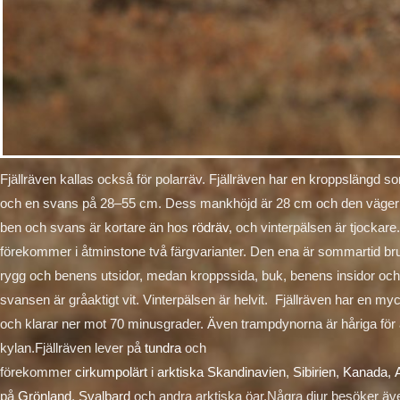
Fjällräven kallas också för polarräv. Fjällräven har en kroppslängd
och en svans på 28–55 cm. Dess mankhöjd är 28 cm och den väger 
ben och svans är kortare än hos
rödräv
, och vinterpälsen är tjockare.
förekommer i åtminstone två färgvarianter. Den ena är sommartid br
rygg och benens utsidor, medan kroppssida, buk, benens insidor oc
svansen är gråaktigt vit. Vinterpälsen är helvit. Fjällräven har en my
och klarar ner mot 70 minusgrader. Även trampdynorna är håriga för
kylan.Fjällräven lever på
tundra
och
förekommer
cirkumpolärt
i
arktiska
Skandinavien
,
Sibirien
,
Kanada
,
på
Grönland
,
Svalbard
och andra arktiska öar.Några djur besöker äve