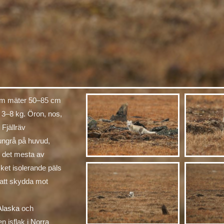
 som mäter 50–85 cm
3–8 kg. Öron, nos,
 Fjällräv
ungrå på huvud,
h det mesta av
cket isolerande päls
 att skydda mot
Alaska
och
n isflak i
Norra