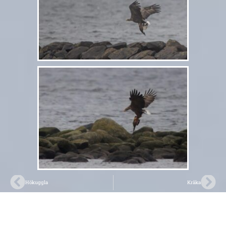
Hökuggla
Kråka