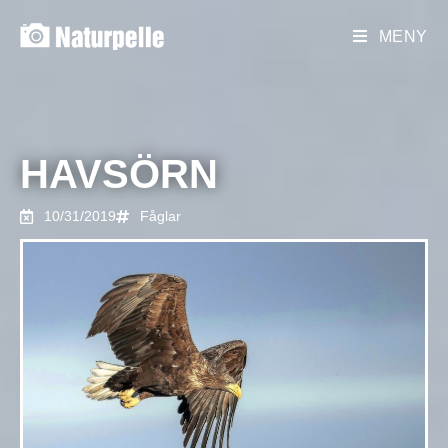
MENY
HAVSÖRN
10/31/2019
Fåglar