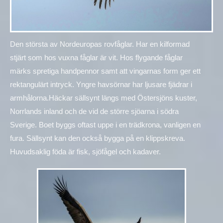
Den största av Nordeuropas rovfåglar. Har en kilformad
stjärt som hos vuxna fåglar är vit. Hos flygande fåglar
märks spretiga handpennor samt att vingarnas form ger ett
rektangulärt intryck. Yngre havsörnar har ljusare fjädrar i
armhålorna.Häckar sällsynt längs med Östersjöns kuster,
Norrlands inland och de vid de större sjöarna i södra
Sverige. Boet byggs oftast uppe i en trädkrona, vanligen en
fura. Sällsynt kan den också bygga på en klippskreva.
Huvudsaklig föda är fisk, sjöfågel och kadaver.