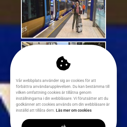
Vår webbplats använder sig av cookies för att
förbättra användarupplevelsen. Du kan bestämma till
vilken omfattning cookies är tillåtna genom
inställningarna i din webbläsare. Vi förutsätter att du
godkänner att cookies används om din webbläsare är
inställd att tillåta dem.
Läs mer om cookies
ok