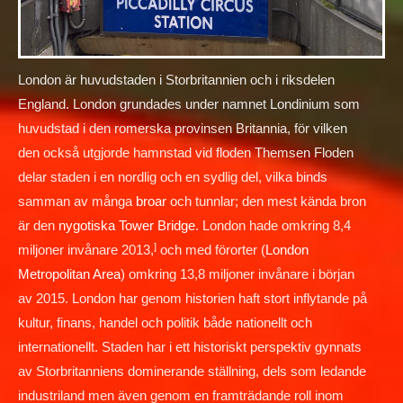
London är huvudstaden i Storbritannien och i riksdelen
England. London grundades under namnet Londinium som
huvudstad i den romerska provinsen Britannia, för vilken
den också utgjorde hamnstad vid floden Themsen Floden
delar staden i en nordlig och en sydlig del, vilka binds
samman av många
broar
och tunnlar; den mest kända bron
är den
nygotiska
Tower Bridge
. London hade omkring 8,4
]
miljoner invånare 2013,
och med förorter (
London
Metropolitan Area
) omkring 13,8 miljoner invånare i början
av 2015. London har genom historien haft stort inflytande på
kultur, finans, handel och politik både nationellt och
internationellt. Staden har i ett historiskt perspektiv gynnats
av Storbritanniens dominerande ställning, dels som ledande
industriland men även genom en framträdande roll inom