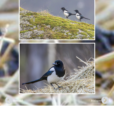
Skedand
Rödspov