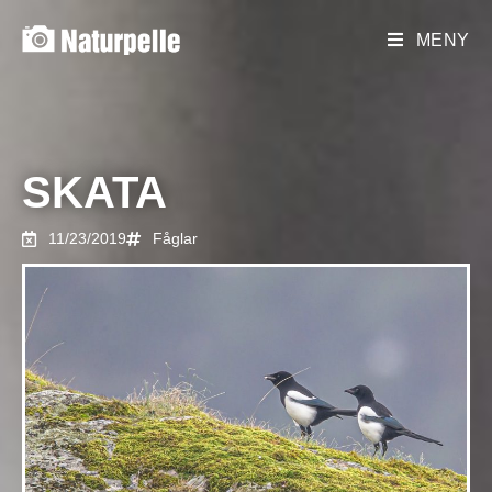
MENY
SKATA
11/23/2019
Fåglar