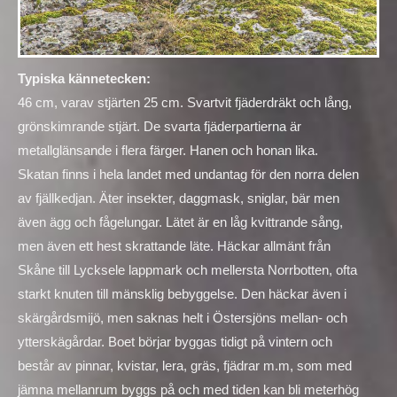
Typiska kännetecken:
46 cm, varav stjärten 25 cm. Svartvit fjäderdräkt och lång,
grönskimrande stjärt. De svarta fjäderpartierna är
metallglänsande i flera färger. Hanen och honan lika.
Skatan finns i hela landet med undantag för den norra delen
av fjällkedjan. Äter insekter, daggmask, sniglar, bär men
även ägg och fågelungar. Lätet är en låg kvittrande sång,
men även ett hest skrattande läte. Häckar allmänt från
Skåne till Lycksele lappmark och mellersta Norrbotten, ofta
starkt knuten till mänsklig bebyggelse. Den häckar även i
skärgårdsmijö, men saknas helt i Östersjöns mellan- och
ytterskägårdar. Boet börjar byggas tidigt på vintern och
består av pinnar, kvistar, lera, gräs, fjädrar m.m, som med
jämna mellanrum byggs på och med tiden kan bli meterhög