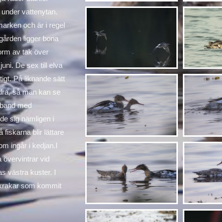
 under vattenytan.
 marken och är i regel
ärgården ligger bona
form av tak över
uni. De sex till elva
igt. På liknande sätt
ndra, så man kan se
amband med
de sig nämligen i
fiskarna blir lättare
som ingår i kedjan.I
övervintrar vid
s västra kuster. I
skrakar som kommit