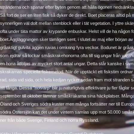
stränderna och spanar efter byten genom att hålla ögonen nedsänkta
Så fort de ser en liten fisk så dyker de direkt. Boet placeras alltid på
synnerligen väl dolt mellan stenblock eller i tät vegetation. I yttre sk
ofta under täta mattor av krypande enbuskar. Helst vill de ha någon 
boet.Äggläggningen sker tämligen sent, i slutet av maj eller början av j
gråaktigt gulvita äggen ruvas i omkring fyra veckor. Bodunet är gråakt
som ejdrar så lockar småskrakehonorna ofta till sig ungar från vara
en hona åtföljas av mycket stort antal ungar. Detta står kanske i s
skrakarnas speciella fiskemetod. När de upptäckt ett fiskstim ordnar 
rad, sida vid sida, och hela kedjan rycker sedan fram mot stranden så 
att fånga. Dessa ”notvarp” blir ju naturligtvis effektivare ju fler fåglar 
september till oktober lämnar småskrakarna sina häckplatser. Många 
Öland och Sveriges södra kuster men många fortsätter ner till Europa
södra Östersjön kan det under vintern samlas upp mot 50.000 små
ner från både Sverige, Finland och norra Ryssland.