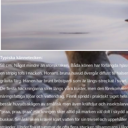
Typiska kännetecken:
58 cm. Något mindre än storskraken. Båda könen har förlängda hjäss
en stripig tofs i nacken. Honans bruna huvud övergår diffust till hals
gråvita färg. Hanen har brunt bröstparti som är längs-streckat i svart.
De flesta häckningarna sker längs våra kuster, men den förekommer
näringsfattiga sjöar och vattendrag. Finns spridd i praktiskt taget hel
består huvudsakligen av småfisk men även kräftdjur och insektslarver.
”praa, praa, praa” Häckningen sker alltid på marken väl dolt i skydd a
buskar. Småskraken kräver klart vatten för sin trivsel och uppehåller 
stränder. Under fisket simmar de ofta flera stycken tillsammans i lån