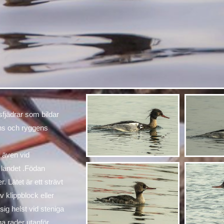
fjädrar som bildar
ens och ryggens
 även vid
a landet .Födan
 Lätet är ett strävt
v klippblock eller
sig helst vid steniga
ga rader utanför