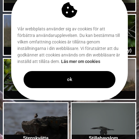
Stare
Steglist
Vår webbplats använder sig av cookies för att
förbättra användarupplevelsen. Du kan bestämma till
vilken omfattning cookies är tillåtna genom
inställningarna i din webbläsare. Vi förutsätter att du
Stellers havsörn
Stellerskrika (Steller’s jay)
godkänner att cookies används om din webbläsare är
inställd att tillåta dem.
Läs mer om cookies
ok
Stenknäck
Stenskvätta
Stenskvätta
Stillahavslom